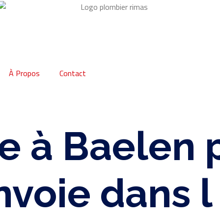
À Propos
Contact
 à Baelen 
nvoie dans l