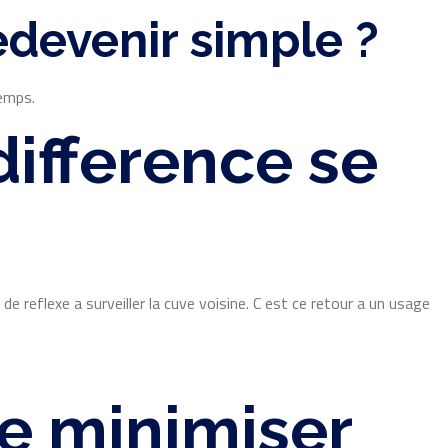
edevenir simple ?
temps.
 difference se
e reflexe a surveiller la cuve voisine. C est ce retour a un usage
le minimiser