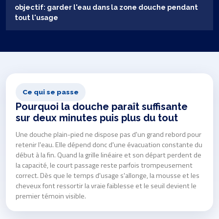
objectif: garder l'eau dans la zone douche pendant
tout l'usage
Ce qui se passe
Pourquoi la douche paraît suffisante
sur deux minutes puis plus du tout
Une douche plain-pied ne dispose pas d'un grand rebord pour
retenir l'eau. Elle dépend donc d'une évacuation constante du
début à la fin. Quand la grille linéaire et son départ perdent de
la capacité, le court passage reste parfois trompeusement
correct. Dès que le temps d'usage s'allonge, la mousse et les
cheveux font ressortir la vraie faiblesse et le seuil devient le
premier témoin visible.