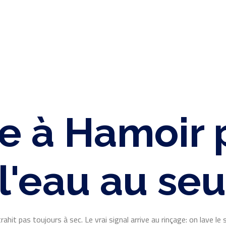
 à Hamoir p
l'eau au seu
it pas toujours à sec. Le vrai signal arrive au rinçage: on lave le so