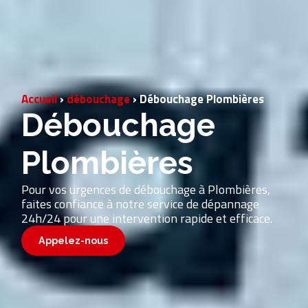
Accueil
›
débouchage
›
Débouchage Plombières
Débouchage
Plombières
Pour vos urgences de débouchage à Plombières,
faites confiance à notre service de dépannage
24h/24 pour une intervention rapide et efficace.
Appelez-nous