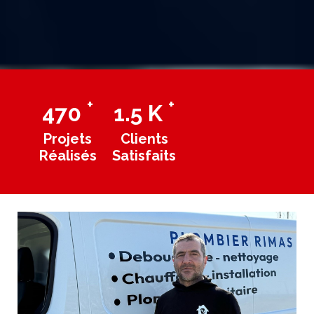
+
+
470
1.5
K
Projets
Clients
Réalisés
Satisfaits