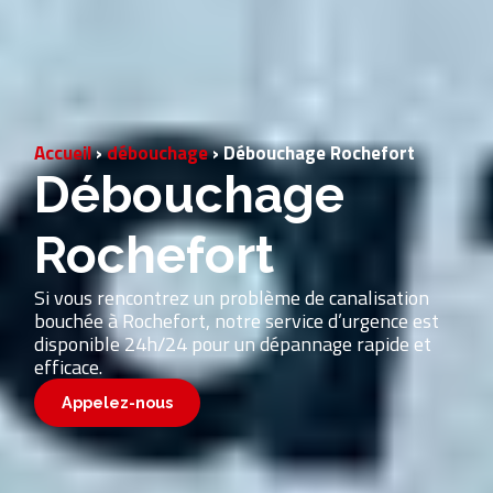
Accueil
›
débouchage
›
Débouchage Rochefort
Débouchage
Rochefort
Si vous rencontrez un problème de canalisation
bouchée à Rochefort, notre service d’urgence est
disponible 24h/24 pour un dépannage rapide et
efficace.
Appelez-nous