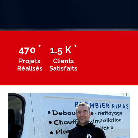
+
+
470
1.5
K
Projets
Clients
Réalisés
Satisfaits