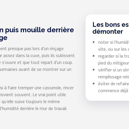
Les bons es
en puis mouille derrière
démonter
age
noter si l’humid
llent presque pas lors d’un rinçage
vite, ou sur le
e assez dans la cuve, puis ils subissent
regarder si la t
 s’ouvre et que tout repart d’un coup.
pied du mitigeur
s semaines avant de se montrer sur un
vérifier si un s
remplissage rel
éviter de refair
si à faire tremper une casserole, rincer
commence déjà 
evient souvent. Le vrai point utile
t qu’elle suive toujours le même
humidité derrière le mur de travail.