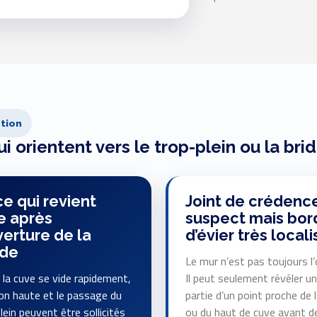
tion
ui orientent vers le trop-plein ou la bri
e qui revient
Joint de crédenc
e après
suspect mais bor
verture de la
d’évier très locali
de
Le mur n’est pas toujours l’
la cuve se vide rapidement,
Il peut seulement révéler u
ison haute et le passage du
partie d’un point proche de l
lein peuvent être sollicités
ou du haut de cuve avant d