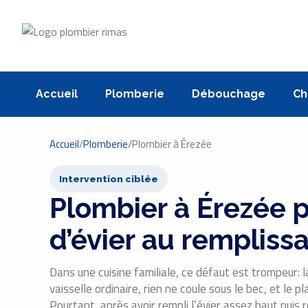
Accueil
Plomberie
Débouchage
Ch
Accueil
/
Plomberie
/
Plombier à Érezée
Intervention ciblée
Plombier à Érezée p
d’évier au rempliss
Dans une cuisine familiale, ce défaut est trompeur: 
vaisselle ordinaire, rien ne coule sous le bec, et le p
Pourtant, après avoir rempli l’évier assez haut puis r