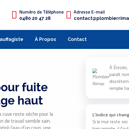
Numéro de Téléphone
Adresse E-mail
0480 20 47 28
contact@plombierrima
auffagiste
À Propos
Contact
À Érezée, 
paraît nor
discrèteme
our fuite
remplie h
age haut
la cuve reste sèche pour la
L’indice qui chan
lan de travail semble sain.
Si le mur reste se
etiré l’eau d’un coup, une
bien remplie, il fa