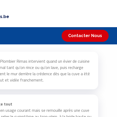
s.be
Contacter Nous
Plombier Rimas intervient quand un évier de cuisine
mal tant qu’on rince ou qu’on lave, puis recharge
nt le mur derrière la crédence dès que la cuve a été
aut et vidée franchement.
ge tout
c en usage courant mais se remouille après une cuve
ut relier le symptôme au trop-plein, à la bride haute ou