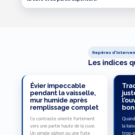
Repères d'interven
Les indices q
Évier impeccable
Trac
pendant la vaisselle,
just
mur humide après
l’ou
remplissage complet
bon
Ce contraste oriente fortement
Quand 
vers une partie haute de la cuve.
la lia
Un simple siphon ou une fuite
trop-p