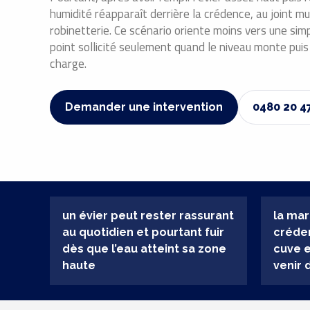
humidité réapparaît derrière la crédence, au joint mu
robinetterie. Ce scénario oriente moins vers une sim
point sollicité seulement quand le niveau monte puis
charge.
Demander une intervention
0480 20 4
un évier peut rester rassurant
la mar
au quotidien et pourtant fuir
créden
dès que l’eau atteint sa zone
cuve 
haute
venir 