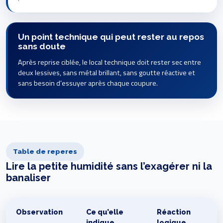
Un point technique qui peut rester au repos
sans doute
Après reprise ciblée, le local technique doit rester sec entre
deux lessives, sans métal brillant, sans goutte réactive et
sans besoin d’essuyer après chaque coupure.
Table de reperes
Lire la petite humidité sans l’exagérer ni la
banaliser
Observation
Ce qu’elle
Réaction
indique
logique