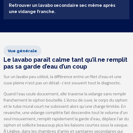
Retrouver un lavabo secondaire sec même après
une vidange franche.
Vue générale
Le lavabo paraît calme tant qu’il ne remplit
pas sa garde d’eau d’un coup
Sur un lavabo peu utilisé, la différence entre un filet d’eau et une
cuve pleine n’est pas un détail : c’est souvent tout le diagnostic.
Quand l’eau coule doucement, elle traverse la vidange sans remplir
franchement le siphon bouteille. L’écrou de cuve, le corps du siphon
et le tube mural court ne subissent alors qu’une charge limitée. En
revanche, une vidange complète fait descendre tout le volume d’un
seul mouvement, remplit rapidement la garde d’eau, déplace l’air du
siphon et sollicite beaucoup plus les liaisons courtes sous la vasque.
À Léglise, dans les chambres d’amis et sanitaires secondaires qui