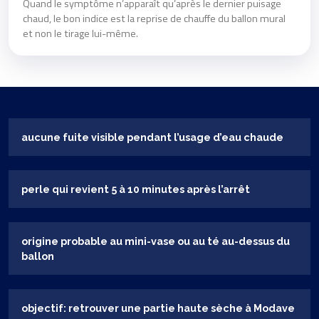
Quand le symptôme n’apparaît qu’après le dernier puisage
chaud, le bon indice est la reprise de chauffe du ballon mural
et non le tirage lui-même.
aucune fuite visible pendant l’usage d’eau chaude
perle qui revient 5 à 10 minutes après l’arrêt
origine probable au mini-vase ou au té au-dessus du
ballon
objectif: retrouver une partie haute sèche à Modave