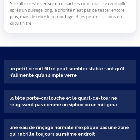
Si le filtre reste sec sur un essai très court mais se remouille
après un puisage long, la priorité n’est pas de tester encore
plus, mais de relire le remontage et les petites liaisons du
circuit filtré.
un petit circuit filtré peut sembler stable tant qu’il
n’alimente qu’un simple verre
la tête porte-cartouche et le quart-de-tour ne
réagissent pas comme un siphon ou un mitigeur
une eau de rinçage normale n’explique pas une zone
qui rebrille toujours au même endroit