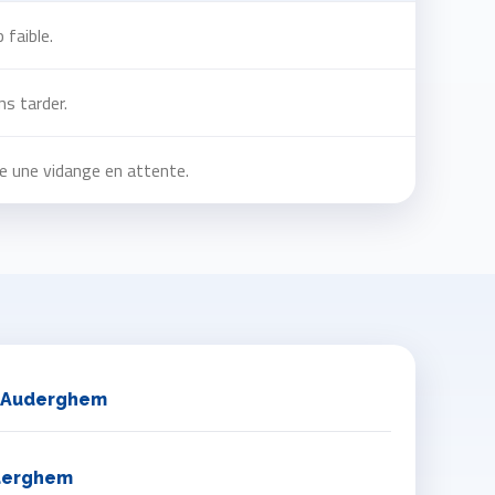
 faible.
s tarder.
le une vidange en attente.
 Auderghem
derghem