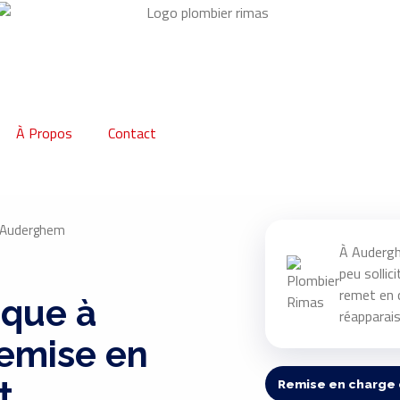
À Propos
Contact
à Auderghem
À Audergh
peu sollic
remet en 
ique à
réapparais
emise en
t
Remise en charge