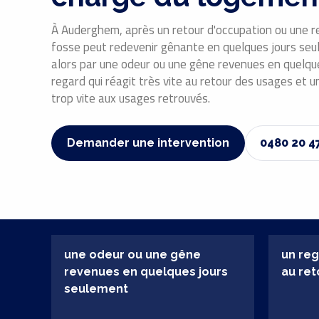
À Auderghem, après un retour d'occupation ou une re
fosse peut redevenir gênante en quelques jours seul
alors par une odeur ou une gêne revenues en quelqu
regard qui réagit très vite au retour des usages et u
trop vite aux usages retrouvés.
Demander une intervention
0480 20 4
une odeur ou une gêne
un reg
revenues en quelques jours
au ret
seulement