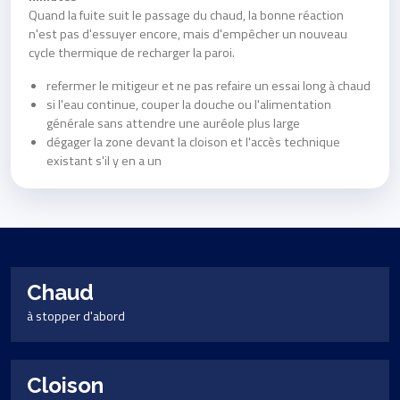
Quand la fuite suit le passage du chaud, la bonne réaction
n'est pas d'essuyer encore, mais d'empêcher un nouveau
cycle thermique de recharger la paroi.
refermer le mitigeur et ne pas refaire un essai long à chaud
si l'eau continue, couper la douche ou l'alimentation
générale sans attendre une auréole plus large
dégager la zone devant la cloison et l'accès technique
existant s'il y en a un
Chaud
à stopper d'abord
Cloison