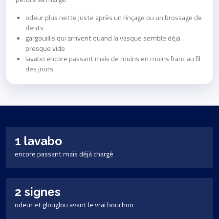
odeur plus nette juste après un rinçage ou un brossage de
dents
gargouillis qui arrivent quand la vasque semble déjà
presque vide
lavabo encore passant mais de moins en moins franc au fil
des jours
1 lavabo
encore passant mais déjà chargé
2 signes
odeur et glouglou avant le vrai bouchon