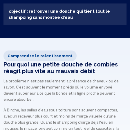
objectif : retrouver une douche qui tient tout le
shampoing sans montée d'eau
Comprendre le ralentissement
Pourquoi une petite douche de combles
réagit plus vite au mauvais débit
Le problème n'est pas seulement la présence de cheveux ou de
savon. C'est souvent le moment précis où le volume envoyé
devient supérieur à ce que la bonde et la ligne proche peuvent
encore absorber.
À Binche, les salles d'eau sous toiture sont souvent compactes,
avec un receveur plus court et moins de marge visuelle qu'une
douche plus grande. Quand le shampoing charge déjà l'eau en
mousse, le rinçage long agit comme un test réel de capacité: si la