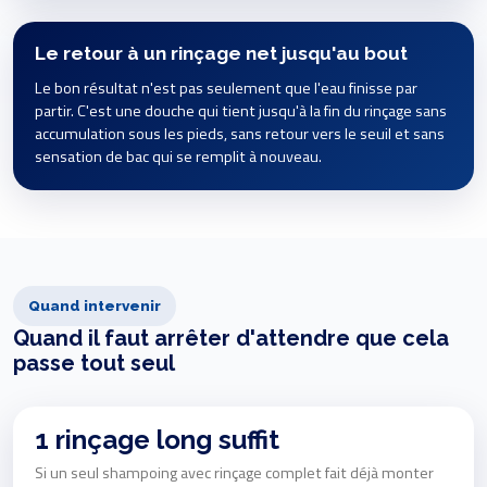
Le retour à un rinçage net jusqu'au bout
Le bon résultat n'est pas seulement que l'eau finisse par
partir. C'est une douche qui tient jusqu'à la fin du rinçage sans
accumulation sous les pieds, sans retour vers le seuil et sans
sensation de bac qui se remplit à nouveau.
Quand intervenir
Quand il faut arrêter d'attendre que cela
passe tout seul
1 rinçage long suffit
Si un seul shampoing avec rinçage complet fait déjà monter