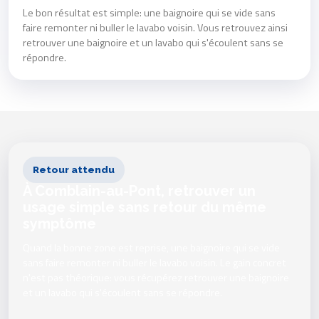
Le bon résultat est simple: une baignoire qui se vide sans
faire remonter ni buller le lavabo voisin. Vous retrouvez ainsi
retrouver une baignoire et un lavabo qui s'écoulent sans se
répondre.
Retour attendu
À Comblain-au-Pont, retrouver un
usage simple sans retour du même
symptôme
Quand la bonne zone est reprise, une baignoire qui se vide
sans faire remonter ni buller le lavabo voisin. Le gain concret
n'est pas théorique: vous récupérez retrouver une baignoire
et un lavabo qui s'écoulent sans se répondre.