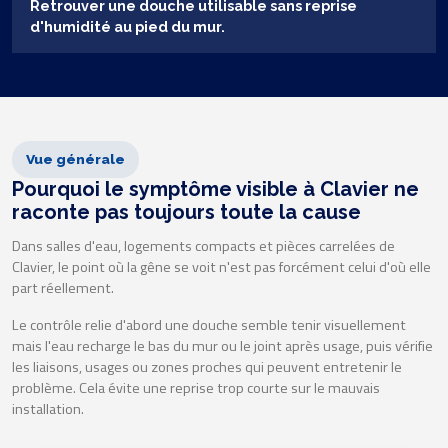
Retrouver une douche utilisable sans reprise
d'humidité au pied du mur.
Vue générale
Pourquoi le symptôme visible à Clavier ne
raconte pas toujours toute la cause
Dans salles d'eau, logements compacts et pièces carrelées de
Clavier, le point où la gêne se voit n'est pas forcément celui d'où elle
part réellement.
Le contrôle relie d'abord une douche semble tenir visuellement
mais l'eau recharge le bas du mur ou le joint après usage, puis vérifie
les liaisons, usages ou zones proches qui peuvent entretenir le
problème. Cela évite une reprise trop courte sur le mauvais
installation.