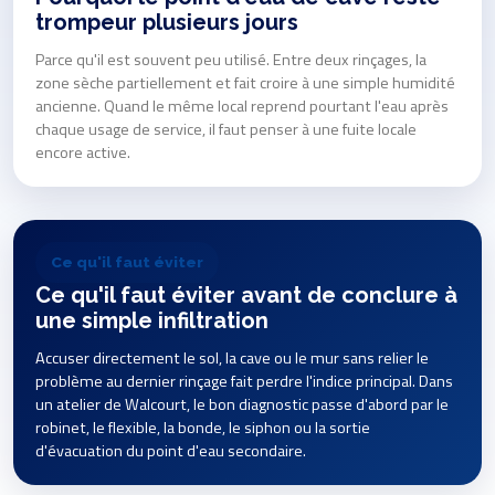
trompeur plusieurs jours
Parce qu'il est souvent peu utilisé. Entre deux rinçages, la
zone sèche partiellement et fait croire à une simple humidité
ancienne. Quand le même local reprend pourtant l'eau après
chaque usage de service, il faut penser à une fuite locale
encore active.
Ce qu'il faut éviter
Ce qu'il faut éviter avant de conclure à
une simple infiltration
Accuser directement le sol, la cave ou le mur sans relier le
problème au dernier rinçage fait perdre l'indice principal. Dans
un atelier de Walcourt, le bon diagnostic passe d'abord par le
robinet, le flexible, la bonde, le siphon ou la sortie
d'évacuation du point d'eau secondaire.