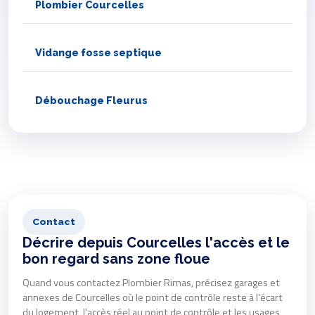
Plombier Courcelles
Vidange fosse septique
Débouchage Fleurus
Contact
Décrire depuis Courcelles l'accès et le
bon regard sans zone floue
Quand vous contactez Plombier Rimas, précisez garages et
annexes de Courcelles où le point de contrôle reste à l'écart
du logement, l'accès réel au point de contrôle et les usages