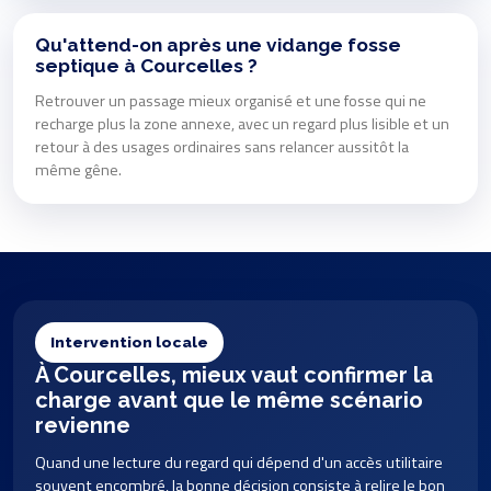
Qu'attend-on après une vidange fosse
septique à Courcelles ?
Retrouver un passage mieux organisé et une fosse qui ne
recharge plus la zone annexe, avec un regard plus lisible et un
retour à des usages ordinaires sans relancer aussitôt la
même gêne.
Intervention locale
À Courcelles, mieux vaut confirmer la
charge avant que le même scénario
revienne
Quand une lecture du regard qui dépend d'un accès utilitaire
souvent encombré, la bonne décision consiste à relire le bon