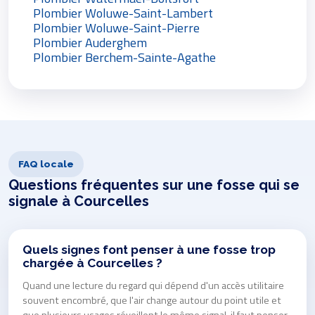
Plombier Woluwe-Saint-Lambert
Plombier Woluwe-Saint-Pierre
Plombier Auderghem
Plombier Berchem-Sainte-Agathe
FAQ locale
Questions fréquentes sur une fosse qui se
signale à Courcelles
Quels signes font penser à une fosse trop
chargée à Courcelles ?
Quand une lecture du regard qui dépend d'un accès utilitaire
souvent encombré, que l'air change autour du point utile et
que plusieurs usages réveillent le même signal, il faut penser