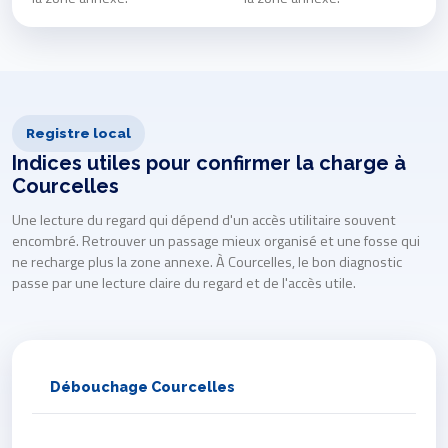
Registre local
Indices utiles pour confirmer la charge à
Courcelles
Une lecture du regard qui dépend d'un accès utilitaire souvent
encombré. Retrouver un passage mieux organisé et une fosse qui
ne recharge plus la zone annexe. À Courcelles, le bon diagnostic
passe par une lecture claire du regard et de l'accès utile.
Débouchage Courcelles