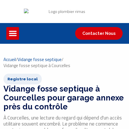
Contacter Nous
Accueil
/
Vidange fosse septique
/
Vidange fosse septique à Courcelles
Registre local
Vidange fosse septique à
Courcelles pour garage annexe
près du contrôle
À Courcelles, une lecture du regard qui dépend d'un accès
utilitaire souvent encombré. Le problème ne commence